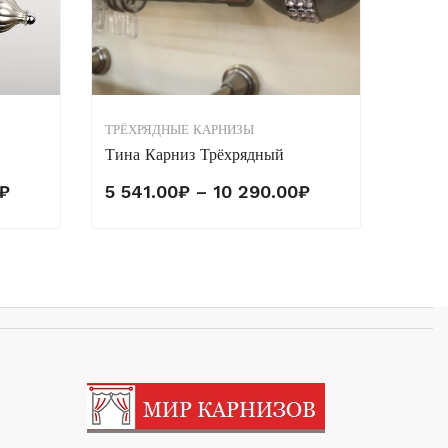
ТРЁХРЯДНЫЕ КАРНИЗЫ
Тина Карниз Трёхрядный
Диапазон
Диапазон
₽
5 541.00
₽
–
10 290.00
₽
цен:
цен:
4
5
464.00₽
541.00₽
–
–
7
10
846.00₽
290.00₽