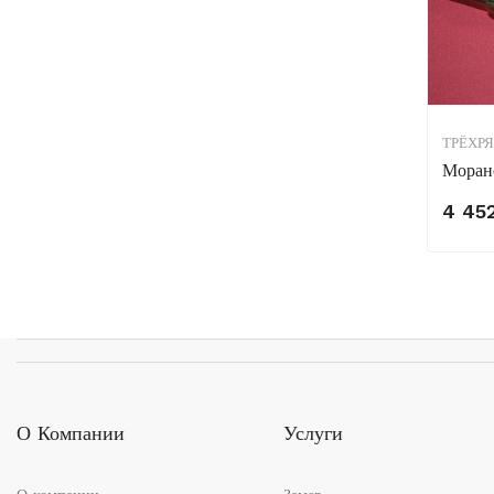
ТРЁХР
Моран
4 45
О Компании
Услуги