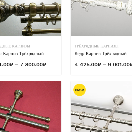
ЯДНЫЕ КАРНИЗЫ
ТРЁХРЯДНЫЕ КАРНИЗЫ
о Карниз Трёхрядный
Кедр Карниз Трёхрядный
Диапазон
4.00
₽
–
7 800.00
₽
4 425.00
₽
–
9 001.00
цен:
4
464.00₽
New
–
7
800.00₽