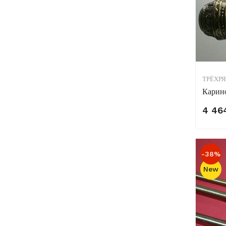
ТРЁХР
Карин
4 46
-38%
New