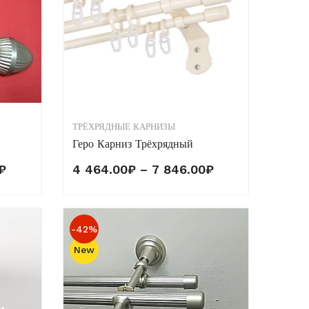
ТРЁХРЯДНЫЕ КАРНИЗЫ
Геро Карниз Трёхрядный
Диапазон
Диапазон
₽
4 464.00
₽
–
7 846.00
₽
цен:
цен:
4
4
464.00₽
464.00₽
-42%
–
–
New
7
7
800.00₽
846.00₽