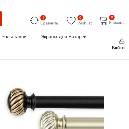
0
1
0
Корзина
Сравнить
Wishlist
Рольставни
Экраны Для Батарей
Войти