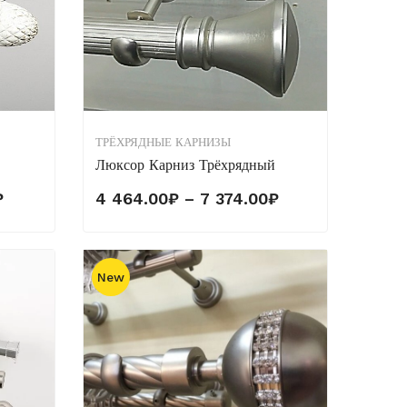
ТРЁХРЯДНЫЕ КАРНИЗЫ
Люксор Карниз Трёхрядный
Диапазон
Диапазон
₽
4 464.00
₽
–
7 374.00
₽
цен:
цен:
4
4
425.00₽
464.00₽
New
–
–
9
7
001.00₽
374.00₽