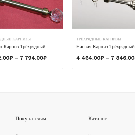
ЯДНЫЕ КАРНИЗЫ
ТРЁХРЯДНЫЕ КАРНИЗЫ
о Карниз Трёхрядный
Нанзия Карниз Трёхрядный
Диапазон
2.00
₽
–
7 794.00
₽
4 464.00
₽
–
7 846.00
цен:
4
452.00₽
–
7
794.00₽
Покупателям
Каталог