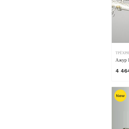
ТРЁХР
Ажур 
4 46
New