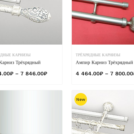
ЯДНЫЕ КАРНИЗЫ
ТРЁХРЯДНЫЕ КАРНИЗЫ
Карниз Трёхрядный
Ампир Карниз Трёхрядный
Диапазон
4.00
₽
–
7 846.00
₽
4 464.00
₽
–
7 800.00
цен:
4
464.00₽
New
–
7
846.00₽