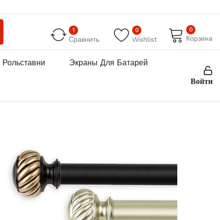
0
1
0
Корзина
Сравнить
Wishlist
Рольставни
Экраны Для Батарей
Войти