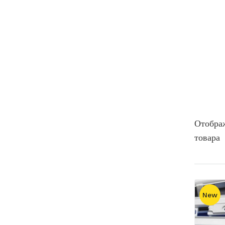
Отобра
товара
New