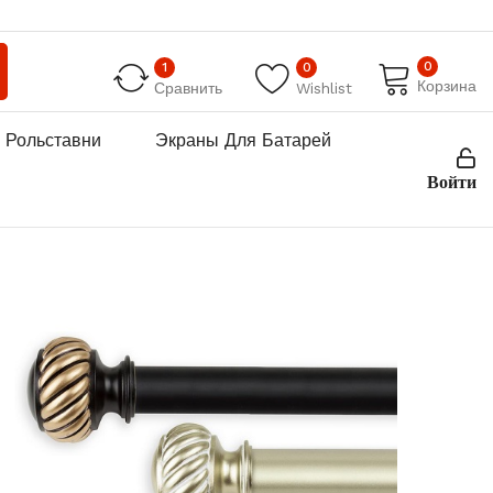
0
1
0
Корзина
Сравнить
Wishlist
Рольставни
Экраны Для Батарей
Войти