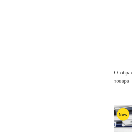
Отобра
товара
New