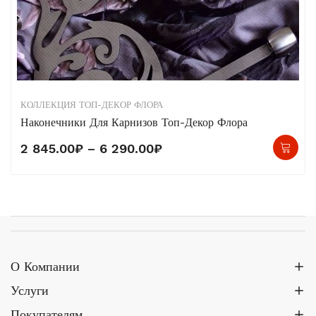
КОЛЛЕКЦИЯ ТОП-ДЕКОР ФЛОРА
Наконечники Для Карнизов Топ-Декор Флора
Это
Диапазон
2 845.00
₽
–
6 290.00
₽
тов
цен:
име
2
нес
845.00₽
вар
–
Опц
6
мо
О Компании
290.00₽
выб
Услуги
на
Покупателям