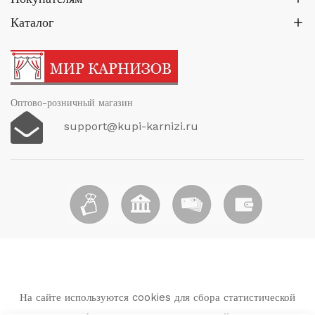
стр
Каталог
тов
Оптово-розничный магазин
support@kupi-karnizi.ru
На сайте используются cookies для сбора статистической