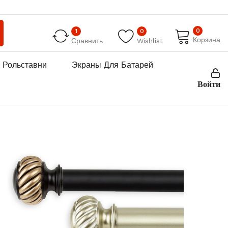
0
1
0
Корзина
Сравнить
Wishlist
Рольставни
Экраны Для Батарей
Войти