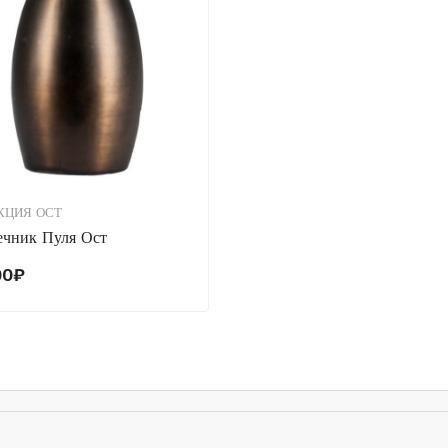
КЦИЯ ОСТ
ечник Пуля Ост
00
₽