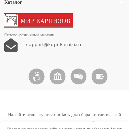
стр
Каталог
тов
Оптово-розничный магазин
support@kupi-karnizi.ru
На сайте используются cookies для сбора статистической
информации о пользователях сайта.
Продолжая использовать сайт, вы соглашаетесь на обработку файлов