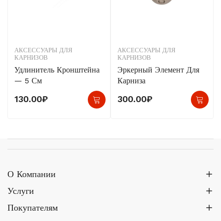
АКСЕССУАРЫ ДЛЯ
АКСЕССУАРЫ ДЛЯ
КАРНИЗОВ
КАРНИЗОВ
Удлинитель Кронштейна
Эркерный Элемент Для
— 5 См
Карниза
Это
130.00
₽
300.00
₽
тов
име
нес
вар
Опц
О Компании
мо
Услуги
выб
Покупателям
на