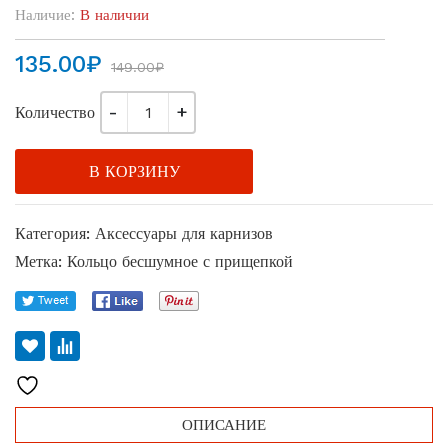
Наличие:
В наличии
Первоначальная
Текущая
135.00
₽
149.00
₽
цена
цена:
Количество
составляла
135.00₽.
149.00₽.
В КОРЗИНУ
Категория:
Аксессуары для карнизов
Метка:
Кольцо бесшумное с прищепкой
ОПИСАНИЕ