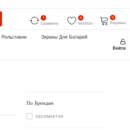
0
1
0
Корзина
Сравнить
Wishlist
Рольставни
Экраны Для Батарей
Войти
По Брендам
DECOMASTER