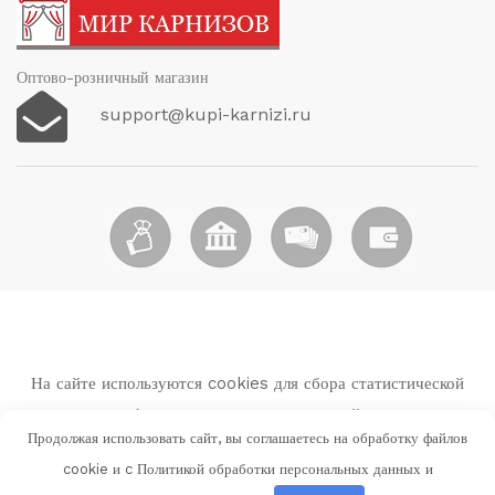
Оптово-розничный магазин
support@kupi-karnizi.ru
На сайте используются cookies для сбора статистической
информации о пользователях сайта.
Продолжая использовать сайт, вы соглашаетесь на обработку файлов
Используя данный веб-сайт вы выражаете свое согласие с
cookie и c
Политикой обработки персональных данных и
Политикой обработки персональных данных и