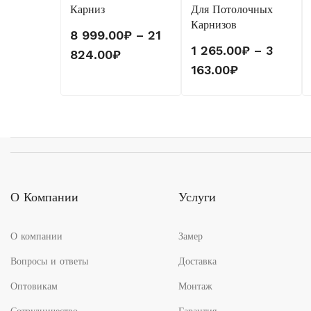
Карниз
Для Потолочных
Карнизов
8 999.00
₽
–
21
1 265.00
₽
–
3
Диапазон
824.00
₽
Диапазон
163.00
₽
цен:
цен:
8
1
999.00₽
265.00₽
–
–
21
3
824.00₽
163.00₽
О Компании
Услуги
О компании
Замер
Вопросы и ответы
Доставка
Оптовикам
Монтаж