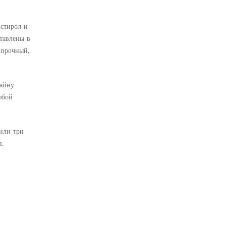
00₽
истирол и
тавлены в
 прочный,
00₽
зайну
юбой
или три
я.
и