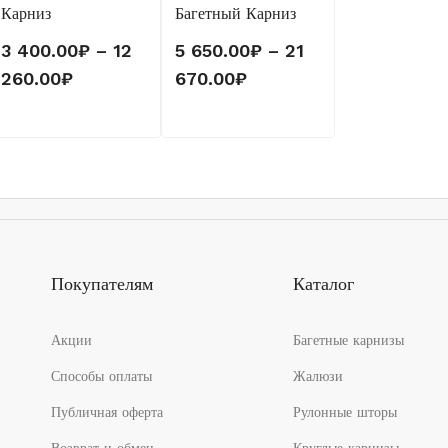
Карниз
Багетный Карниз
3 400.00
₽
–
12
5 650.00
₽
–
21
Диапазон
Диапазон
260.00
₽
670.00
₽
цен:
цен:
3
5
400.00₽
650.00₽
–
–
12
21
260.00₽
670.00₽
Покупателям
Каталог
Акции
Багетные карнизы
Способы оплаты
Жалюзи
Публичная оферта
Рулонные шторы