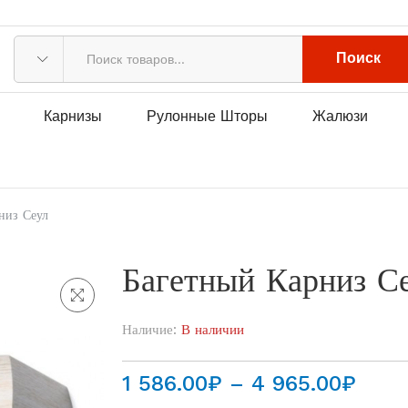
Поиск
Карнизы
Рулонные Шторы
Жалюзи
низ Сеул
Багетный Карниз С
Наличие:
В наличии
Диап
1 586.00
₽
–
4 965.00
₽