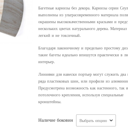
цен:
1
Багетные карнизы
без декора. Карнизы серии Сеул
586.
выполнены из ультрасовременного материала пол
окрашены высококачественными красками и предс
–
нескольких цветах натурального дерева. Материал
4
легкий и не токсичный.
965.
Благодаря лаконичному и предельно простому ди
такие багеты идеально впишутся практически в л
интерьер.
Линиями для навески портьер могут служить два 
ряда пластиковых шин, или профили из алюмини
Предусмотрена возможность как настенного, так 
потолочного крепления, используя специальные
кронштейны.
Наличие боковин