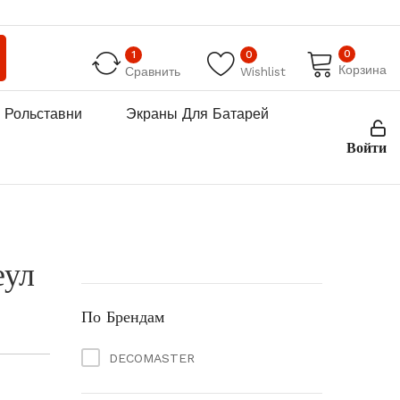
0
1
0
Корзина
Сравнить
Wishlist
Рольставни
Экраны Для Батарей
Войти
еул
По Брендам
DECOMASTER
азон