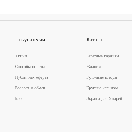
4
1
340.00₽
586.00₽
–
–
10
4
460.00₽
965.00₽
Покупателям
Каталог
Акции
Багетные карнизы
Способы оплаты
Жалюзи
Публичная оферта
Рулонные шторы
Возврат и обмен
Круглые карнизы
Блог
Экраны для батарей