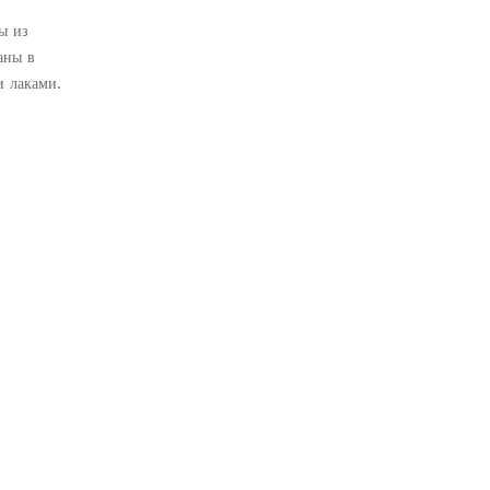
:
ы из
.00₽
аны в
и лаками.
.00₽