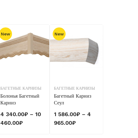
New
New
БАГЕТНЫЕ КАРНИЗЫ
БАГЕТНЫЕ КАРНИЗЫ
Болонья Багетный
Багетный Карниз
Карниз
Сеул
4 340.00
₽
–
10
1 586.00
₽
–
4
Диапазон
Диапазон
460.00
₽
965.00
₽
цен:
цен: