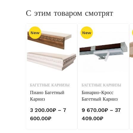
С этим товаром смотрят
New
New
БАГЕТНЫЕ КАРНИЗЫ
БАГЕТНЫЕ КАРНИЗЫ
Пиано Багетный
Бинарио-Кросс
Карниз
Багетный Карниз
3 200.00
₽
–
7
9 670.00
₽
–
37
Диапазон
Диапазон
600.00
₽
409.00
₽
цен:
цен: