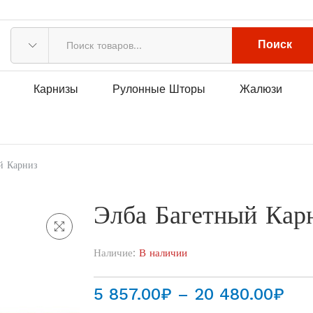
Поиск
Карнизы
Рулонные Шторы
Жалюзи
й Карниз
Элба Багетный Кар
Наличие:
В наличии
Диа
5 857.00
₽
–
20 480.00
₽