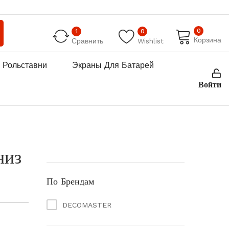
0
1
0
Корзина
Сравнить
Wishlist
Рольставни
Экраны Для Батарей
Войти
низ
По Брендам
DECOMASTER
пазон