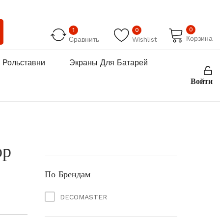
0
1
0
Корзина
Сравнить
Wishlist
Рольставни
Экраны Для Батарей
Войти
ор
По Брендам
DECOMASTER