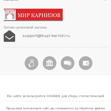
Оптово-розничный магазин
support@kupi-karnizi.ru
На сайте используются cookies для сбора статистической
информации о пользователях сайта.
Продолжая использовать сайт, вы соглашаетесь на обработку файлов
Используя данный веб-сайт вы выражаете свое согласие с