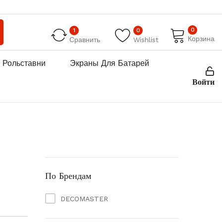
0
1
0
Корзина
Сравнить
Wishlist
Рольставни
Экраны Для Батарей
Войти
По Брендам
DECOMASTER