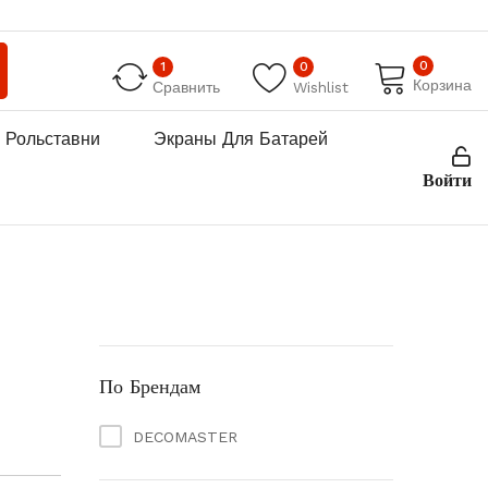
0
1
0
Корзина
Сравнить
Wishlist
Рольставни
Экраны Для Батарей
Войти
По Брендам
DECOMASTER