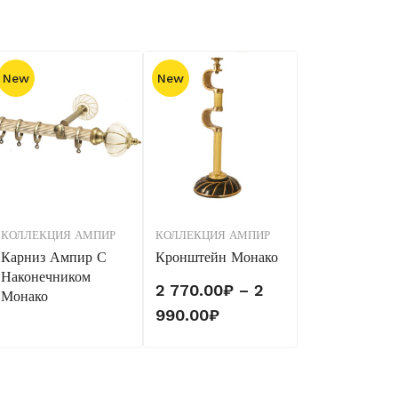
New
New
КОЛЛЕКЦИЯ АМПИР
КОЛЛЕКЦИЯ АМПИР
Карниз Ампир С
Кронштейн Монако
Наконечником
2 770.00
₽
–
2
Монако
Диапазон
990.00
₽
цен:
2
770.00₽