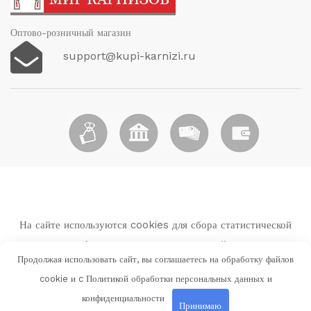
Оптово-розничный магазин
support@kupi-karnizi.ru
На сайте используются cookies для сбора статистической
информации о пользователях сайта.
Продолжая использовать сайт, вы соглашаетесь на обработку файлов
Используя данный веб-сайт вы выражаете свое согласие с
cookie и c
Политикой обработки персональных данных и
Политикой обработки персональных данных и
конфиденциальности
конфиденциальности
Принимаю