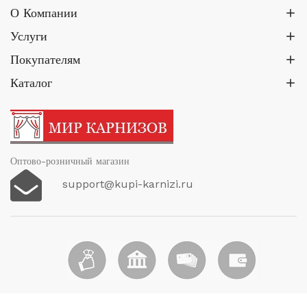
Опции
470.00₽
О Компании
можно
Услуги
выбрать
Покупателям
на
странице
Каталог
товара.
Оптово-розничный магазин
support@kupi-karnizi.ru