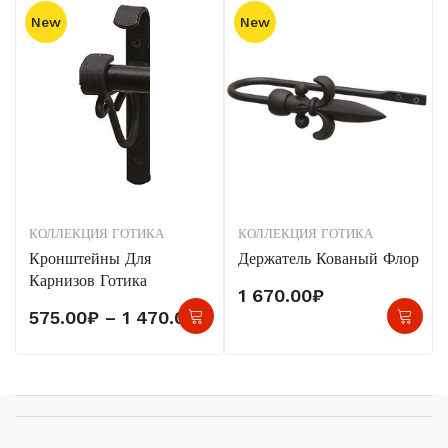
New
New
КОЛЛЕКЦИЯ ГОТИКА
КОЛЛЕКЦИЯ ГОТИКА
Кронштейны Для
Держатель Кованый Флор
Карнизов Готика
1 670.00
₽
Этот
Диапазон
575.00
₽
–
1 470.00
₽
товар
цен:
имеет
575.00₽
несколько
–
вариаций.
1