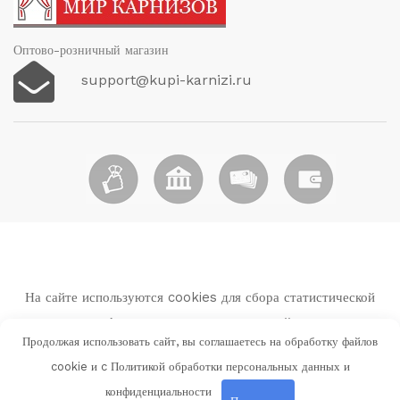
Оптово-розничный магазин
support@kupi-karnizi.ru
На сайте используются cookies для сбора статистической
информации о пользователях сайта.
Продолжая использовать сайт, вы соглашаетесь на обработку файлов
Используя данный веб-сайт вы выражаете свое согласие с
cookie и c
Политикой обработки персональных данных и
Политикой обработки персональных данных и
конфиденциальности
конфиденциальности