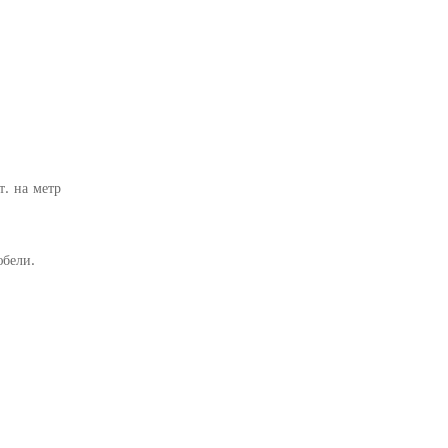
азон
00₽
00₽
т. на метр
бели.