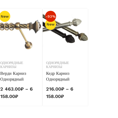
New
-93%
New
ОДНОРЯДНЫЕ
ОДНОРЯДНЫЕ
КАРНИЗЫ
КАРНИЗЫ
Верди Карниз
Кедр Карниз
Однорядный
Однорядный
2 463.00
₽
–
6
216.00
₽
–
6
Диапазон
Диапазон
158.00
₽
158.00
₽
цен:
цен:
2
216.00₽