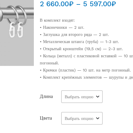
Диап
2 660.00
₽
–
5 597.00
₽
цен:
2
В комплект входят:
660.
• Наконечники — 2 шт.
• Заглушка для второго ряда — 2 шт.
–
• Металлическая штанга (труба) — 1-3 шт.
5
• Открытый кронштейн (19,5 см) — 2-3 шт.
597.
• Кольца (металл) с пластиковой вставкой — 10 ш
погонный.
• Крючки (пластик) — 10 шт. на метр погонный.
• Комплект крепёжных элементов — шурупы и дю
Длина
Цвета