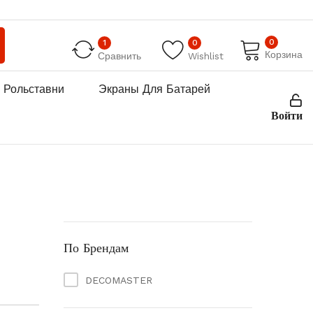
0
1
0
Корзина
Сравнить
Wishlist
Рольставни
Экраны Для Батарей
Войти
По Брендам
DECOMASTER