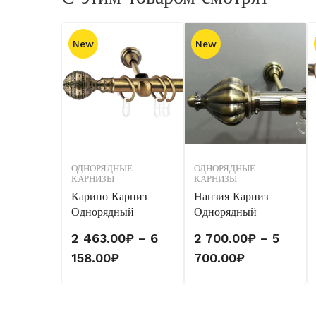
New
New
ОДНОРЯДНЫЕ
ОДНОРЯДНЫЕ
КАРНИЗЫ
КАРНИЗЫ
Карино Карниз
Нанзия Карниз
Однорядный
Однорядный
2 463.00
₽
–
6
2 700.00
₽
–
5
Диапазон
Диапазон
158.00
₽
700.00
₽
цен:
цен:
2
2