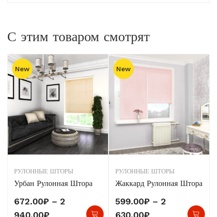
С этим товаром смотрят
New
New
РУЛОННЫЕ ШТОРЫ
РУЛОННЫЕ ШТОРЫ
Урбан Рулонная Штора
Жаккард Рулонная Штора
672.00
₽
–
2
599.00
₽
–
2
Этот
Это
Диапазон
Диапазон
940.00
₽
630.00
₽