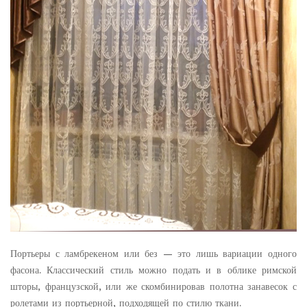
Портьеры с ламбрекеном или без — это лишь вариации одного
фасона. Классический стиль можно подать и в облике римской
шторы, французской, или же скомбинировав полотна занавесок с
ролетами из портьерной, подходящей по стилю ткани.