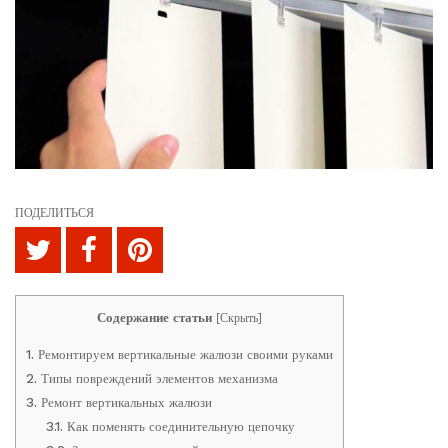
ПОДЕЛИТЬСЯ
Содержание статьи
[
Скрыть
]
1.
Ремонтируем вертикальные жалюзи своими руками
2.
Типы повреждений элементов механизма
3.
Ремонт вертикальных жалюзи
3.1.
Как поменять соединительную цепочку