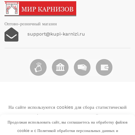
Оптово-розничный магазин
support@kupi-karnizi.ru
На сайте используются cookies для сбора статистической
информации о пользователях сайта.
Продолжая использовать сайт, вы соглашаетесь на обработку файлов
Используя данный веб-сайт вы выражаете свое согласие с
cookie и c
Политикой обработки персональных данных и
Политикой обработки персональных данных и