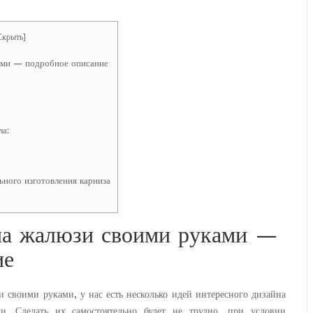
Скрыть
]
ами — подробное описание
а:
ного изготовления карниза
па жалюзи своими руками —
ие
 своими руками, у нас есть несколько идей интересного дизайна
и. Сделать их самостоятельно будет не трудно, при условии