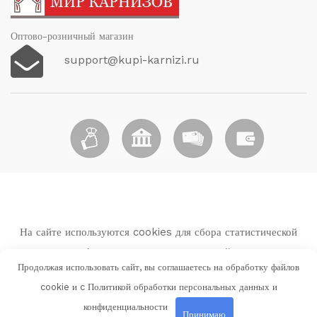
Оптово-розничный магазин
support@kupi-karnizi.ru
На сайте используются cookies для сбора статистической
информации о пользователях сайта.
Продолжая использовать сайт, вы соглашаетесь на обработку файлов
Используя данный веб-сайт вы выражаете свое согласие с
cookie и c
Политикой обработки персональных данных и
Политикой обработки персональных данных и
конфиденциальности
конфиденциальности
Принимаю