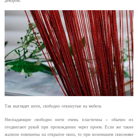
декором.
Так выглядят нити, свободно откинутые на мебель
Ниспадающие свободно нити очень пластичны – обычно их
отодвигают рукой при прохождении через проем. Если же такие
жалюзи повешены на открытое окно, то при возникшем сквозняке