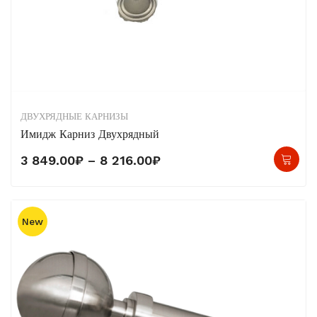
ДВУХРЯДНЫЕ КАРНИЗЫ
Имидж Карниз Двухрядный
Это
Диапазон
3 849.00
₽
–
8 216.00
₽
тов
цен:
име
3
нес
849.00₽
New
вар
–
Опц
8
мо
216.00₽
выб
на