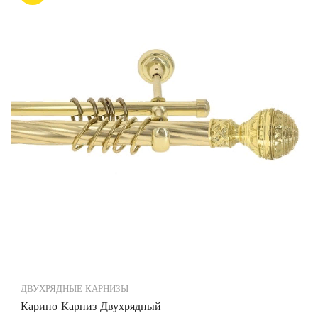
вар
–
Опц
8
мо
216.00₽
выб
на
стр
тов
ДВУХРЯДНЫЕ КАРНИЗЫ
Карино Карниз Двухрядный