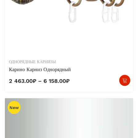
ОДНОРЯДНЫЕ КАРНИЗЫ
Карино Карниз Однорядный
Это
Диапазон
2 463.00
₽
–
6 158.00
₽
тов
цен:
име
2
нес
463.00₽
New
вар
–
Опц
6
мо
158.00₽