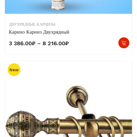
ДВУХРЯДНЫЕ КАРНИЗЫ
Карино Карниз Двухрядный
Это
Диапазон
3 386.00
₽
–
8 216.00
₽
тов
цен:
име
3
нес
386.00₽
New
вар
–
Опц
8
мо
216.00₽
выб
на
стр
тов