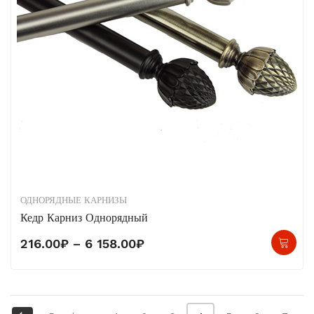
на
стр
тов
ОДНОРЯДНЫЕ КАРНИЗЫ
Кедр Карниз Однорядный
Это
Диапазон
216.00
₽
–
6 158.00
₽
тов
цен:
име
216.00₽
нес
–