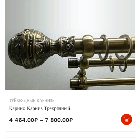
выб
на
стр
тов
ТРЁХРЯДНЫЕ КАРНИЗЫ
Карино Карниз Трёхрядный
Это
Диапазон
4 464.00
₽
–
7 800.00
₽
тов
цен:
име
4