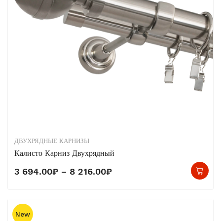
стр
тов
ДВУХРЯДНЫЕ КАРНИЗЫ
Калисто Карниз Двухрядный
Это
Диапазон
3 694.00
₽
–
8 216.00
₽
тов
цен:
име
3
нес
694.00₽
New