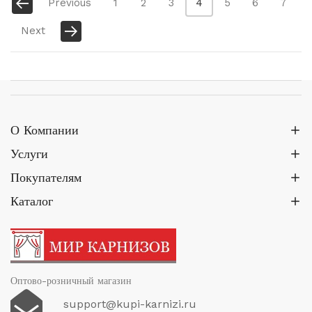
Previous
1
2
3
4
5
6
7
вар
6
Опц
158.00₽
Next
мо
выб
на
стр
тов
О Компании
Услуги
Покупателям
Каталог
Оптово-розничный магазин
support@kupi-karnizi.ru