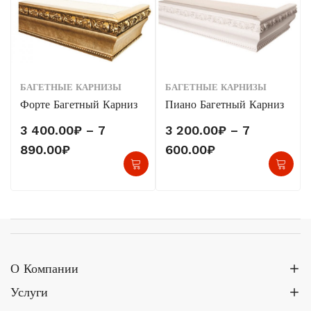
БАГЕТНЫЕ КАРНИЗЫ
БАГЕТНЫЕ КАРНИЗЫ
Форте Багетный Карниз
Пиано Багетный Карниз
3 400.00
₽
–
7
3 200.00
₽
–
7
Диапазон
Диапазон
890.00
₽
600.00
₽
Этот
Это
цен:
цен:
товар
тов
3
3
имеет
име
400.00₽
200.00₽
несколько
нес
–
–
вариаций.
вар
7
7
Опции
Оп
890.00₽
600.00₽
О Компании
можно
мо
Услуги
выбрать
выб