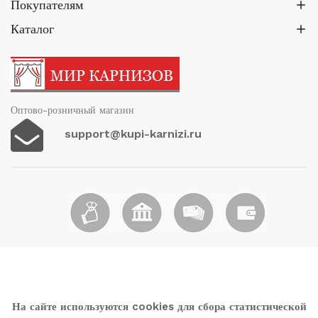
Покупателям
на
на
странице
стр
Каталог
товара.
тов
Оптово-розничный магазин
support@kupi-karnizi.ru
На сайте используются cookies для сбора статистической